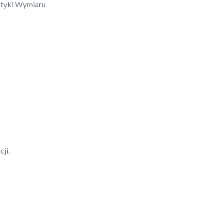
matyki Wymiaru
ji.