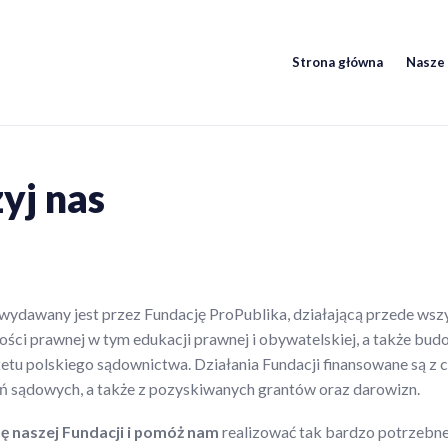
Strona główna
Nasze 
acja ProPublika
ukacja. Świadomość. Poradnictwo.
yj nas
ydawany jest przez Fundację ProPublika, działającą przede wsz
ści prawnej w tym edukacji prawnej i obywatelskiej, a także bu
tetu polskiego sądownictwa. Działania Fundacji finansowane są z c
ń sądowych, a także z pozyskiwanych grantów oraz darowizn.
ę naszej Fundacji i pomóż nam
realizować tak bardzo potrzebne 