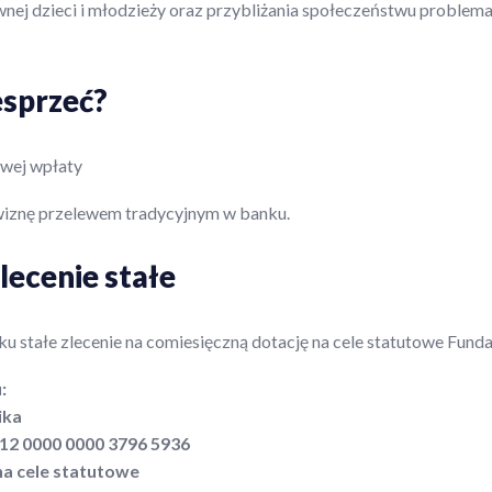
wnej dzieci i młodzieży oraz przybliżania społeczeństwu proble
esprzeć?
wej wpłaty
iznę przelewem tradycyjnym w banku.
zlecenie stałe
u stałe zlecenie na comiesięczną dotację na cele statutowe Fundac
:
ika
012 0000 0000 3796 5936
na cele statutowe