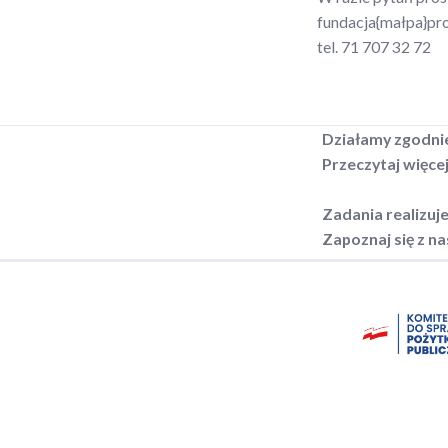
fundacja{małpa}pro
tel. 71 707 32 72
Działamy zgodni
Przeczytaj więce
Zadania realizuj
Zapoznaj się z n