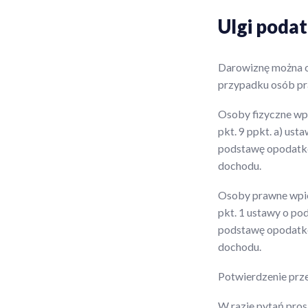
Ulgi poda
Darowiznę można o
przypadku osób p
Osoby fizyczne wpi
pkt. 9 ppkt. a) us
podstawę opodatko
dochodu.
Osoby prawne wpier
pkt. 1 ustawy o p
podstawę opodatko
dochodu.
Potwierdzenie prze
W razie pytań pros