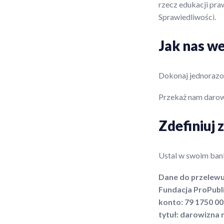
rzecz edukacji pra
Sprawiedliwości.
Jak nas w
Dokonaj jednorazo
Przekaż nam darow
Zdefiniuj 
Ustal w swoim bank
Dane do przelewu
Fundacja ProPubl
konto: 79 1750 0
tytuł: darowizna 