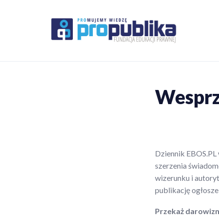
Skip
to
content
Fund
Prawo. Ed
Wesprz
Dziennik EBOS.PL w
szerzenia świadomo
wizerunku i autory
publikację ogłosze
Przekaż darowizn