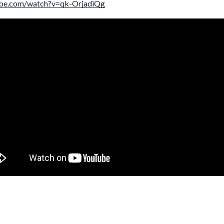
ube.com/watch?v=qk-OrjadiQg