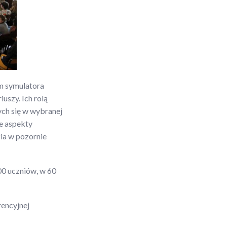
m symulatora
uszy. Ich rolą
ych się w wybranej
e aspekty
zia w pozornie
00 uczniów, w 60
rencyjnej