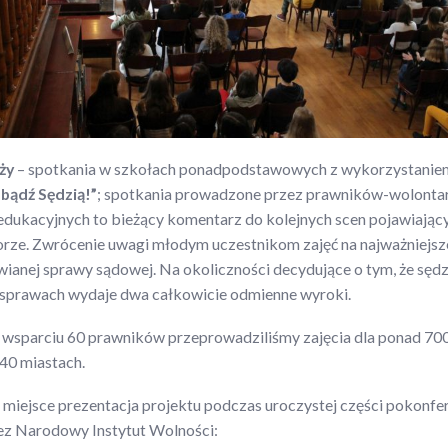
ży
– spotkania w szkołach ponadpodstawowych z wykorzystanie
 bądź Sędzią!”
; spotkania prowadzone przez prawników-wolontari
edukacyjnych to bieżący komentarz do kolejnych scen pojawiając
orze. Zwrócenie uwagi młodym uczestnikom zajęć na najważniejsz
wianej sprawy sądowej. Na okoliczności decydujące o tym, że sęd
prawach wydaje dwa całkowicie odmienne wyroki.
 wsparciu 60 prawników przeprowadziliśmy zajęcia dla ponad 70
40 miastach.
miejsce prezentacja projektu podczas uroczystej części pokonfe
ez Narodowy Instytut Wolności: